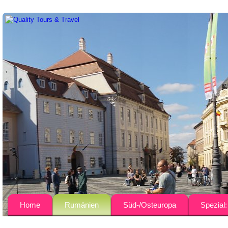
Home
Rumänien
Süd-/Osteuropa
Spezial
Über uns
Busreisen
Bulgarien
Agrar-Rei