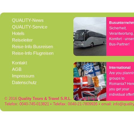
Rumänien, Südost- und Osteuropa erkunden!
Flugreisen
Kroatien, Serbien & Balkanländ
Chor-, Ko
Neue Reisen
Ukraine & Moldawien
Kirchen-
QUALITY-News
Städtereisen
Ungarn
Wein-Rei
Busunterneh
QUALITY-Service
Rumänien & Nachbarländer
Kleingrup
Sicherheit,
Hotels
Verantwortung,
Komfort - unse
Reiseleiter
Bus-Partner!
Reise-Info Busreisen
Reise-Info Flugreisen
Kontakt
International
AGB
Are you planni
Impressum
groups to
Datenschutz
Romania? Her
you get your
individual offer!
© 2016
Quality Tours & Travel S.R.L.
• Strada Laguna Albastra 50 • RO
Telefon: 0040-745-013821 • Telefax: 0040-21-7809926 • email:
info
qualit