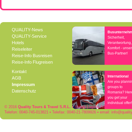
QUALITY-News
Busunterneh
QUALITY-Service
Sicherheit,
Hotels
Verantwortung,
Komfort - unse
Reiseleiter
Bus-Partner!
Reise-Info Busreisen
Reise-Info Flugreisen
Kontakt
International
AGB
Are you planni
Impressum
groups to
Datenschutz
Romania? Her
you get your
individual offer!
© 2016
Quality Tours & Travel S.R.L.
• Strada Laguna Albastra 50 • RO
Telefon: 0040-745-013821 • Telefax: 0040-21-7809926 • email:
info
qualit