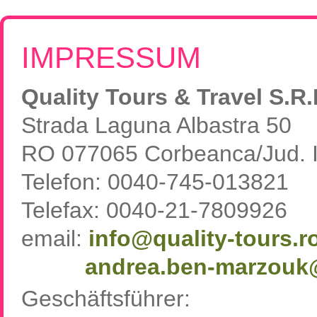
Rumänien, Südost- und Osteuropa erkunden!
Flugreisen
Kroatien, Serbien & Balkanländ
Chor-, Ko
Neue Reisen
Ukraine & Moldawien
Kirchen-
IMPRESSUM
Städtereisen
Ungarn
Wein-Rei
Rumänien & Nachbarländer
Kleingrup
Quality Tours & Travel S.R.
Strada Laguna Albastra 50
RO 077065 Corbeanca/Jud. I
Telefon: 0040-745-013821
Telefax: 0040-21-7809926
email:
info
quality-tours.r
andrea.ben-marzouk
Geschäftsführer: