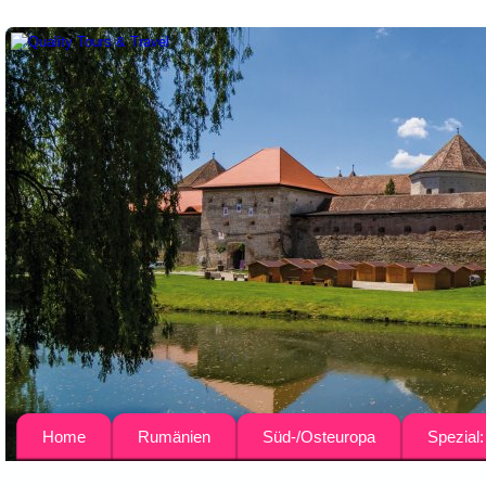
Home
Rumänien
Süd-/Osteuropa
Spezial
Über uns
Busreisen
Bulgarien
Agrar-Rei