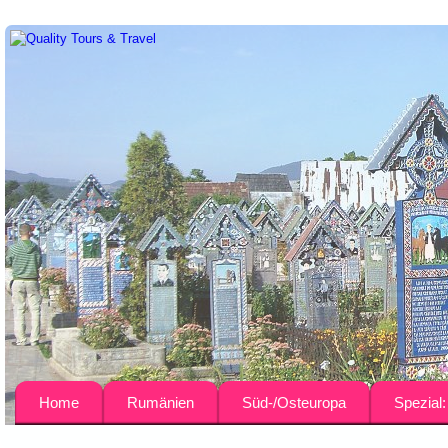
Home
Rumänien
Süd-/Osteuropa
Spezial
Über uns
Busreisen
Bulgarien
Agrar-Rei