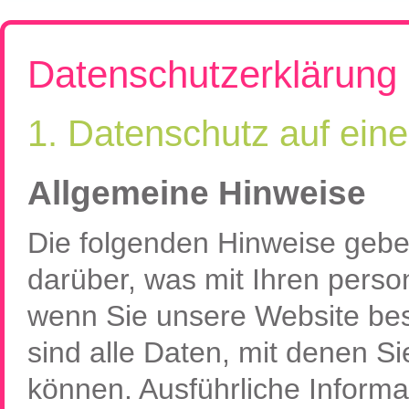
Rumänien, Südost- und Osteuropa erkunden!
Flugreisen
Kroatien, Serbien & Balkanländ
Chor-, Ko
Neue Reisen
Ukraine & Moldawien
Kirchen-
Datenschutzerklärung
Städtereisen
Ungarn
Wein-Rei
Rumänien & Nachbarländer
Kleingrup
1. Datenschutz auf eine
Allgemeine Hinweise
Die folgenden Hinweise gebe
darüber, was mit Ihren pers
wenn Sie unsere Website b
sind alle Daten, mit denen Sie
können. Ausführliche Infor