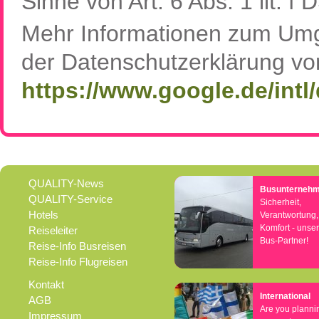
Sinne von Art. 6 Abs. 1 lit. f
Mehr Informationen zum Umga
der Datenschutzerklärung vo
https://www.google.de/intl/
QUALITY-News
Busunterneh
QUALITY-Service
Sicherheit,
Hotels
Verantwortung,
Komfort - unse
Reiseleiter
Bus-Partner!
Reise-Info Busreisen
Reise-Info Flugreisen
Kontakt
International
AGB
Are you planni
Impressum