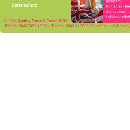
groups to
Datenschutz
Romania? Her
you get your
individual offer!
© 2016
Quality Tours & Travel S.R.L.
• Strada Laguna Albastra 50 • RO
Telefon: 0040-745-013821 • Telefax: 0040-21-7809926 • email:
info
qualit