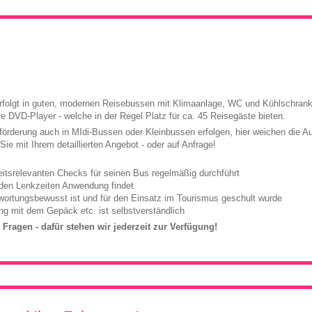
 erkunden!
ien, Serbien & Balkanländer
Chor-, Konzert- & Kulturreisen
ne & Moldawien
Kirchen-Gruppen
rn
Wein-Reisen & Genuss-Programme
änder
Kleingruppen, Aktivprogramme, Zubucherreisen
rfolgt in guten, modernen Reisebussen mit Klimaanlage, WC und Kühlschrank,
e DVD-Player - welche in der Regel Platz für ca. 45 Reisegäste bieten.
förderung auch in MIdi-Bussen oder Kleinbussen erfolgen, hier weichen die A
ie mit Ihrem detaillierten Angebot - oder auf Anfrage!
eitsrelevanten Checks für seinen Bus regelmäßig durchführt
 den Lenkzeiten Anwendung findet
wortungsbewusst ist und für den Einsatz im Tourismus geschult wurde
ung mit dem Gepäck etc. ist selbstverständlich
Fragen - dafür stehen wir jederzeit zur Verfügung!