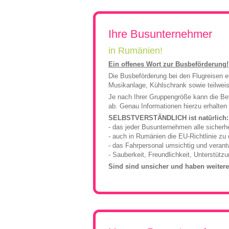
Rumänien, Südost- und Osteuropa
Flugreisen
Kroat
Neue Reisen
Ukrai
Ihre Busunternehmer
Städtereisen
Unga
Rumänien & Nachbarl
in Rumänien!
Ein offenes Wort zur Busbeförderung!
Die Busbeförderung bei den Flugreisen e
Musikanlage, Kühlschrank sowie teilweis
Je nach Ihrer Gruppengröße kann die Be
ab. Genau Informationen hierzu erhalten S
SELBSTVERSTÄNDLICH ist natürlich:
- das jeder Busunternehmen alle sicherh
- auch in Rumänien die EU-Richtlinie zu
- das Fahrpersonal umsichtig und verant
- Sauberkeit, Freundlichkeit, Unterstütz
Sind sind unsicher und haben weitere 