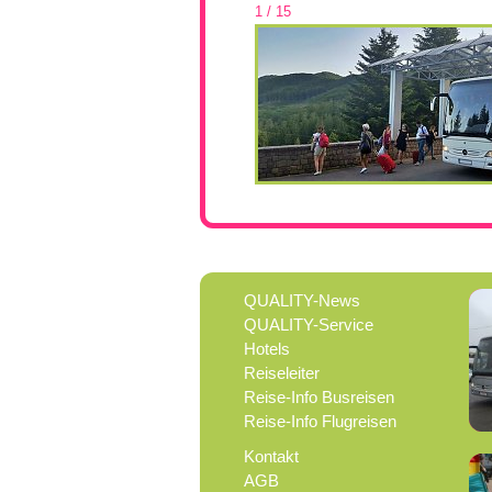
1 / 15
QUALITY-News
QUALITY-Service
Hotels
Reiseleiter
Reise-Info Busreisen
Reise-Info Flugreisen
Kontakt
AGB