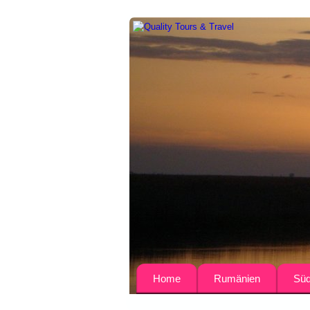
Home
Rumänien
Süd
Über uns
Busreisen
Bulga