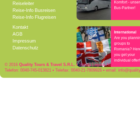
Komfort - unse
Reiseleiter
Bus-Partner!
Reise-Info Busreisen
Reise-Info Flugreisen
Kontakt
International
AGB
Are you planni
Impressum
groups to
Datenschutz
Romania? Her
you get your
individual offer!
© 2016
Quality Tours & Travel S.R.L.
• Strada Laguna Albastra 50 • RO
Telefon: 0040-745-013821 • Telefax: 0040-21-7809926 • email:
info
qualit