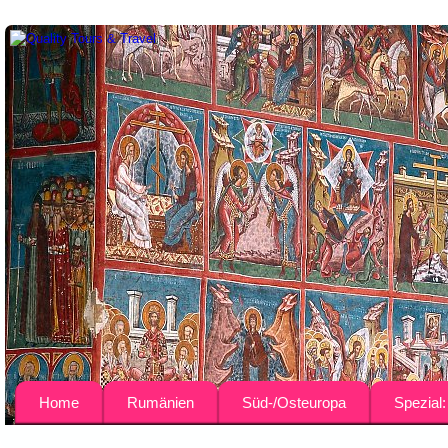
Home
Rumänien
Süd-/Osteuropa
Spezial
Über uns
Busreisen
Bulgarien
Agrar-Rei