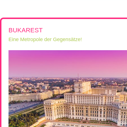
Rumänien, Südost- und Osteuropa erkunden!
Flugreisen
Kroatien, Serbien & Balkanländ
Chor-, Ko
Reiseüberblick
Reisebeschreibung
Neue Reisen
Ukraine & Moldawien
Kirchen-
Städtereisen
Ungarn
Wein-Rei
Rumänien & Nachbarländer
Kleingrup
BUKAREST
Eine Metropole der Gegensätze!