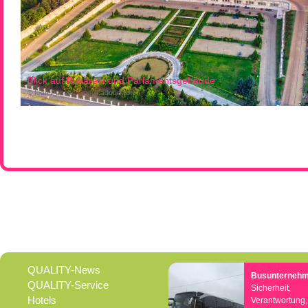
Blick auf Bukarest und Parlamentsgebäude
© Ioan Panaite - stock.adobe.com
QUALITY-News
Busunterneh
QUALITY-Service
Sicherheit,
Hotels
Verantwortung,