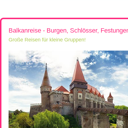
Rumänien, Südost- und Osteuropa erkunden!
Flugreisen
Kroatien, Serbien & Balkanländ
Chor-, Ko
Reiseüberblick
Reisebeschreibung
Neue Reisen
Ukraine & Moldawien
Kirchen-
Städtereisen
Ungarn
Wein-Rei
Rumänien & Nachbarländer
Kleingrup
Balkanreise - Burgen, Schlösser, Festunge
Große Reisen für kleine Gruppen!