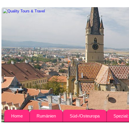
Home
Rumänien
Süd-/Osteuropa
Spezial
Über uns
Busreisen
Bulgarien
Agrar-Rei