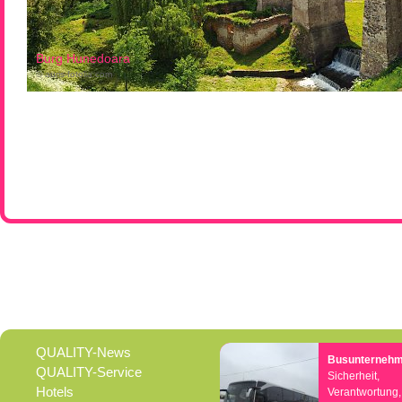
Burg Hunedoara
© auris-fotolia.com
QUALITY-News
Busunterneh
QUALITY-Service
Sicherheit,
Hotels
Verantwortung,