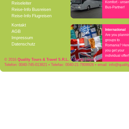
Komfort - unse
Reiseleiter
Bus-Partner!
Reise-Info Busreisen
Reise-Info Flugreisen
Kontakt
International
AGB
Are you planni
Impressum
groups to
Datenschutz
Romania? Her
you get your
individual offer!
© 2016
Quality Tours & Travel S.R.L.
• Strada Laguna Albastra 50 • RO
Telefon: 0040-745-013821 • Telefax: 0040-21-7809926 • email:
info
qualit