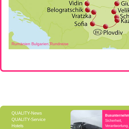
Rumänien Bulgarien Rundreise
QUALITY-News
Busunterneh
QUALITY-Service
Sicherheit,
Hotels
Verantwortung,