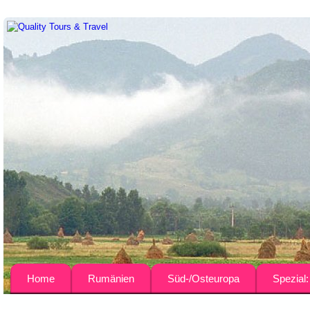
Home
Rumänien
Süd-/Osteuropa
Spezial
Über uns
Busreisen
Bulgarien
Agrar-Rei