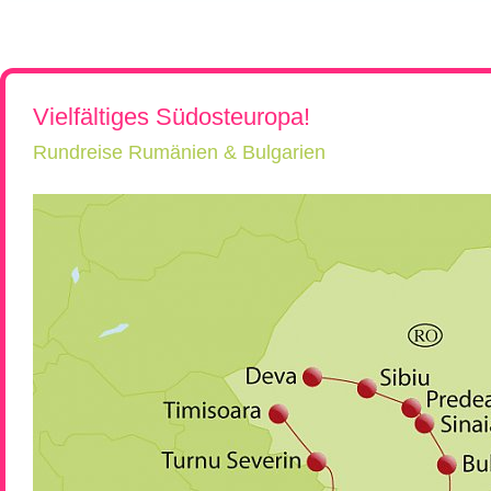
Rumänien, Südost- und Osteuropa erkunden!
Flugreisen
Kroatien, Serbien & Balkanländ
Chor-, Ko
Reiseüberblick
Reisebeschreibung
Neue Reisen
Ukraine & Moldawien
Kirchen-
Städtereisen
Ungarn
Wein-Rei
Rumänien & Nachbarländer
Kleingrup
Vielfältiges Südosteuropa!
Rundreise Rumänien & Bulgarien