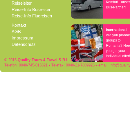
Komfort - unse
Reiseleiter
Bus-Partner!
Reise-Info Busreisen
Reise-Info Flugreisen
Kontakt
International
AGB
Are you planni
Impressum
groups to
Datenschutz
Romania? Her
you get your
individual offer!
© 2016
Quality Tours & Travel S.R.L.
• Strada Laguna Albastra 50 • RO
Telefon: 0040-745-013821 • Telefax: 0040-21-7809926 • email:
info
qualit