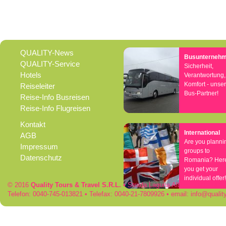
QUALITY-News
Busunterneh
QUALITY-Service
Sicherheit,
Hotels
Verantwortung,
Komfort - unse
Reiseleiter
Bus-Partner!
Reise-Info Busreisen
Reise-Info Flugreisen
Kontakt
International
AGB
Are you planni
Impressum
groups to
Datenschutz
Romania? Her
you get your
individual offer!
© 2016
Quality Tours & Travel S.R.L.
• Strada Laguna Albastra 50 • RO
Telefon: 0040-745-013821 • Telefax: 0040-21-7809926 • email:
info
qualit