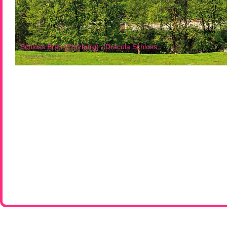
Schloss Bran (Törzburg) - Dracula Schloss
© janoka82-fotolia.com