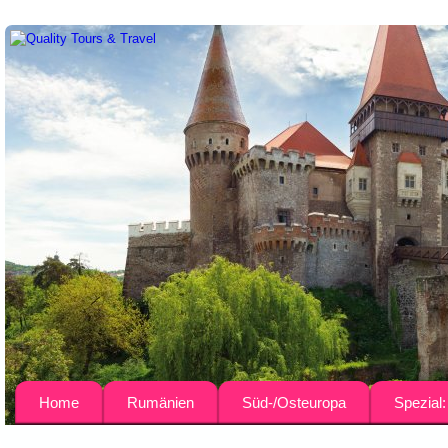
Home
Rumänien
Süd-/Osteuropa
Spezial
Über uns
Busreisen
Bulgarien
Agrar-Rei