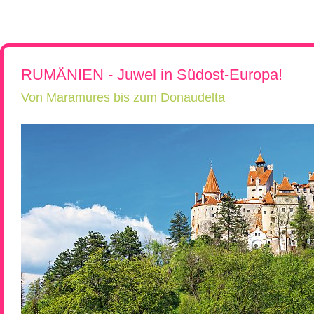
Rumänien, Südost- und Osteuropa erkunden!
Flugreisen
Kroatien, Serbien & Balkanländ
Chor-, Ko
Reiseüberblick
Reisebeschreibung
Neue Reisen
Ukraine & Moldawien
Kirchen-
Städtereisen
Ungarn
Wein-Rei
Rumänien & Nachbarländer
Kleingrup
RUMÄNIEN - Juwel in Südost-Europa!
Von Maramures bis zum Donaudelta