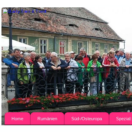
Home
Rumänien
Süd-/Osteuropa
Spezial
Über uns
Busreisen
Bulgarien
Agrar-Rei