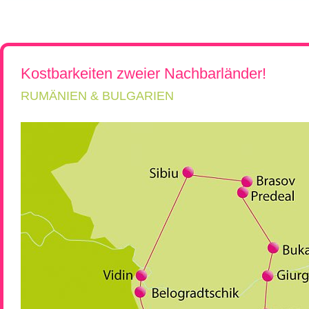
Rumänien, Südost- und Osteuropa erkunden!
Flugreisen
Kroatien, Serbien & Balkanländ
Chor-, Ko
Reiseüberblick
Reisebeschreibung
Neue Reisen
Ukraine & Moldawien
Kirchen-
Städtereisen
Ungarn
Wein-Rei
Rumänien & Nachbarländer
Kleingrup
Kostbarkeiten zweier Nachbarländer!
RUMÄNIEN & BULGARIEN