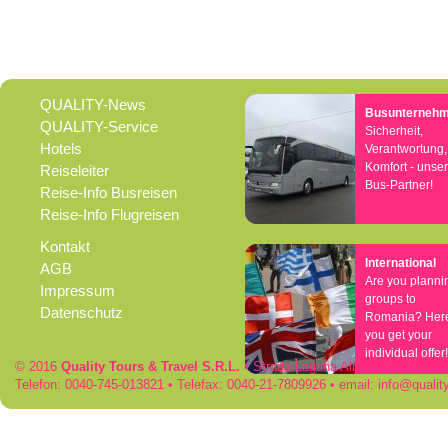
QUALITY-News
Busunterneh
QUALITY-Service
Sicherheit,
Hotels
Verantwortung,
Komfort - unse
Reiseleiter
Bus-Partner!
Reise-Info Busreisen
Reise-Info Flugreisen
Kontakt
International
AGB
Are you planni
Impressum
groups to
Datenschutz
Romania? Her
you get your
individual offer!
© 2016
Quality Tours & Travel S.R.L.
• Strada Laguna Albastra 50 • RO
Telefon: 0040-745-013821 • Telefax: 0040-21-7809926 • email:
info
qualit