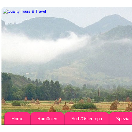
Home
Rumänien
Süd-/Osteuropa
Spezial
Über uns
Busreisen
Bulgarien
Agrar-Rei