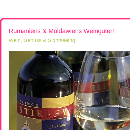
Rumänien, Südost- und Osteuropa erkunden!
Flugreisen
Kroatien, Serbien & Balkanländ
Chor-, Ko
Reiseüberblick
Reisebeschreibung
Neue Reisen
Ukraine & Moldawien
Kirchen-
Städtereisen
Ungarn
Wein-Rei
Rumänien & Nachbarländer
Kleingrup
Rumäniens & Moldawiens Weingüter!
Wein, Genuss & Sightseeing