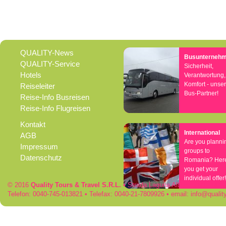
QUALITY-News
Busunterneh
QUALITY-Service
Sicherheit,
Hotels
Verantwortung,
Komfort - unse
Reiseleiter
Bus-Partner!
Reise-Info Busreisen
Reise-Info Flugreisen
Kontakt
International
AGB
Are you planni
Impressum
groups to
Datenschutz
Romania? Her
you get your
individual offer!
© 2016
Quality Tours & Travel S.R.L.
• Strada Laguna Albastra 50 • RO
Telefon: 0040-745-013821 • Telefax: 0040-21-7809926 • email:
info
qualit