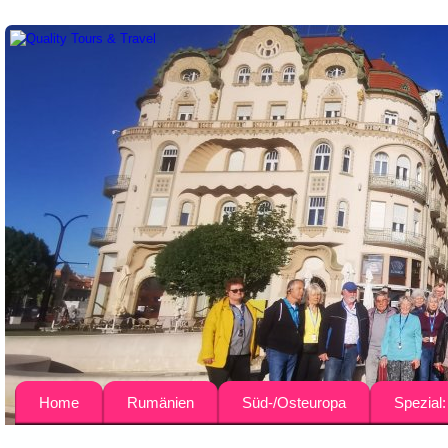
Home
Rumänien
Süd-/Osteuropa
Spezial
Über uns
Busreisen
Bulgarien
Agrar-Rei