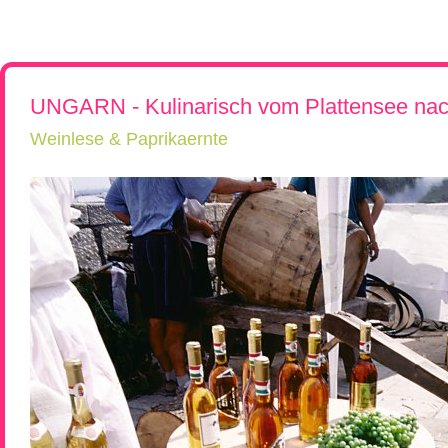
Rumänien, Südost- und Osteuropa erkunden!
Flugreisen
Kroatien, Serbien & Balkanländ
Chor-, Ko
Reiseüberblick
Reisebeschreibung
Neue Reisen
Ukraine & Moldawien
Kirchen-
Städtereisen
Ungarn
Wein-Rei
Rumänien & Nachbarländer
Kleingrup
UNGARN - Kulinarisch vom Plattensee na
Weinlese & Paprikaernte