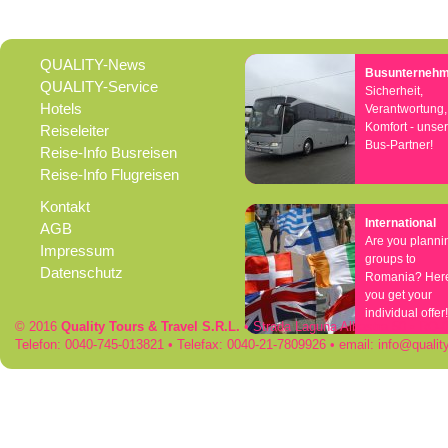
QUALITY-News
Busunterneh
QUALITY-Service
Sicherheit,
Hotels
Verantwortung,
Komfort - unse
Reiseleiter
Bus-Partner!
Reise-Info Busreisen
Reise-Info Flugreisen
Kontakt
International
AGB
Are you planni
Impressum
groups to
Datenschutz
Romania? Her
you get your
individual offer!
© 2016
Quality Tours & Travel S.R.L.
• Strada Laguna Albastra 50 • RO
Telefon: 0040-745-013821 • Telefax: 0040-21-7809926 • email:
info
qualit