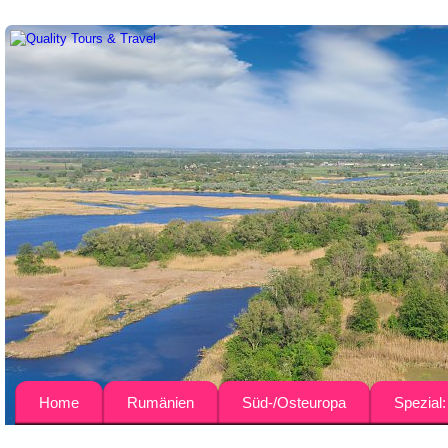
Home
Rumänien
Süd-/Osteuropa
Spezial
Über uns
Busreisen
Bulgarien
Agrar-Rei