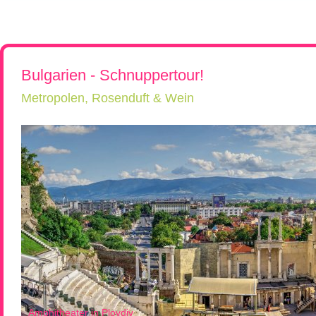
Rumänien, Südost- und Osteuropa erkunden!
Flugreisen
Kroatien, Serbien & Balkanländ
Chor-, Ko
Reiseüberblick
Reisebeschreibung
Neue Reisen
Ukraine & Moldawien
Kirchen-
Städtereisen
Ungarn
Wein-Rei
Rumänien & Nachbarländer
Kleingrup
Bulgarien - Schnuppertour!
Metropolen, Rosenduft & Wein
Amphitheater in Plovdiv