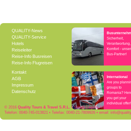
QUALITY-News
Busunterneh
QUALITY-Service
Sicherheit,
Hotels
Verantwortung,
Komfort - unse
Reiseleiter
Bus-Partner!
Reise-Info Busreisen
Reise-Info Flugreisen
Kontakt
International
AGB
Are you planni
Impressum
groups to
Datenschutz
Romania? Her
you get your
individual offer!
© 2016
Quality Tours & Travel S.R.L.
• Strada Laguna Albastra 50 • RO
Telefon: 0040-745-013821 • Telefax: 0040-21-7809926 • email:
info
qualit