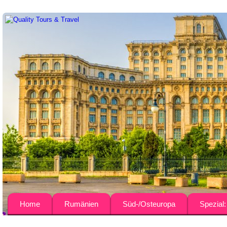
Home
Rumänien
Süd-/Osteuropa
Spezial
Über uns
Busreisen
Bulgarien
Agrar-Rei