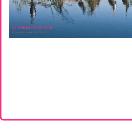
Schwarze Kormorane
© sabinadimitriu-fotolia.com