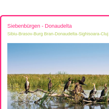
Rumänien, Südost- und Osteuropa erkunden!
Flugreisen
Kroatien, Serbien & Balkanländ
Chor-, Ko
Reiseüberblick
Reisebeschreibung
Neue Reisen
Ukraine & Moldawien
Kirchen-
Städtereisen
Ungarn
Wein-Rei
Rumänien & Nachbarländer
Kleingrup
Siebenbürgen - Donaudelta
Sibiu-Brasov-Burg Bran-Donaudelta-Sighisoara-Clu