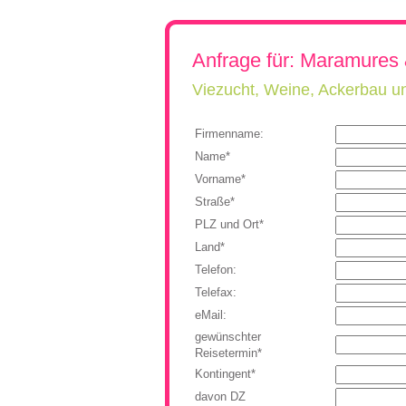
Rumänien, Südost- und Osteuropa
Flugreisen
Kroat
Neue Reisen
Ukrai
Anfrage für: Maramures
Städtereisen
Unga
Rumänien & Nachbarl
Viezucht, Weine, Ackerbau un
Firmenname:
Name*
Vorname*
Straße*
PLZ und Ort*
Land*
Telefon:
Telefax:
eMail:
gewünschter
Reisetermin*
Kontingent*
davon DZ