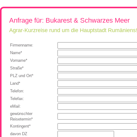
Rumänien, Südost- und Osteuropa erkunden!
Flugreisen
Kroatien, Serbien & Balkanländ
Chor-, Ko
Neue Reisen
Ukraine & Moldawien
Kirchen-
Anfrage für: Bukarest & Schwarzes Meer
Städtereisen
Ungarn
Wein-Rei
Rumänien & Nachbarländer
Kleingrup
Agrar-Kurzreise rund um die Hauptstadt Rumäniens
Firmenname:
Name*
Vorname*
Straße*
PLZ und Ort*
Land*
Telefon:
Telefax:
eMail:
gewünschter
Reisetermin*
Kontingent*
davon DZ