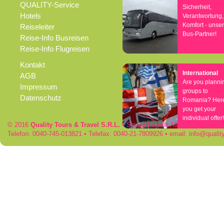
QUALITY-Service
Sicherheit,
Hotels
Verantwortung,
Komfort - unse
Reiseleiter
Bus-Partner!
Reise-Info Busreisen
Reise-Info Flugreisen
Kontakt
International
AGB
Are you planni
Impressum
groups to
Datenschutz
Romania? Her
you get your
individual offer!
© 2016
Quality Tours & Travel S.R.L.
• Strada Laguna Albastra 50 • RO
Telefon: 0040-745-013821 • Telefax: 0040-21-7809926 • email:
info
qualit