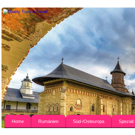
Home
Rumänien
Süd-/Osteuropa
Spezial
Über uns
Busreisen
Bulgarien
Agrar-Rei